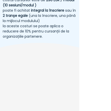
costul cursurilor este de
290 EUR / modul
(10 sesiuni/modul )
poate fi achitat
integral la înscriere
sau în
2 tranșe egale
(una la înscriere, una până
la mijlocul modulului)
la aceste costuri se poate aplica o
reducere de 10% pentru cursanții de la
organizațiile partenere.