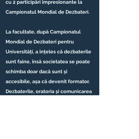
cu 2 participări impresionante la 
Campionatul Mondial de Dezbateri.
La facultate, după Campionatul 
Mondial de Dezbateri pentru 
Universități, a înțeles că dezbaterile 
sunt faine, însă societatea se poate 
schimba doar dacă sunt și 
accesibile, așa că devenit formator. 
Dezbaterile, oratoria și comunicarea 
sunt pietrele de temelie pentru o 
societate puternică. Astfel, a 
început să lucreze cu liceeni, dar și 
cu copii de 4 - 13 ani în diverse 