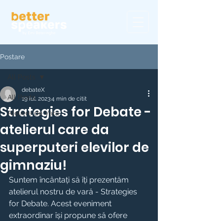
Postare
All Posts
debateX
All Posts
19 iul. 2023
4 min de citit
Strategies for Debate -
Ateliere de Vara
atelierul care da
superputeri elevilor de
gimnaziu!
Suntem încântați să îți prezentăm 
atelierul nostru de vară - Strategies 
for Debate. Acest eveniment 
extraordinar își propune să ofere 